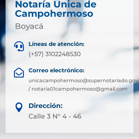
Notaría Única de
Campohermoso
Boyacá
Líneas de atención:

(+57) 3102248530
Correo electrónico:

unicacampohermoso@supernotariado.gov.
/ notaria01campohermoso@gmail.com
Dirección:

Calle 3 N° 4 - 46