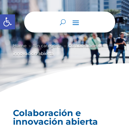
Abrir barra de herramientas
Home
Sin categoría
Colaboración e
9
9
innovación abierta
Colaboración e
innovación abierta