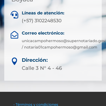
Líneas de atención:

(+57) 3102248530
Correo electrónico:

unicacampohermoso@supernotariado.gov.
/ notaria01campohermoso@gmail.com
Dirección:

Calle 3 N° 4 - 46
• Términos y condiciones