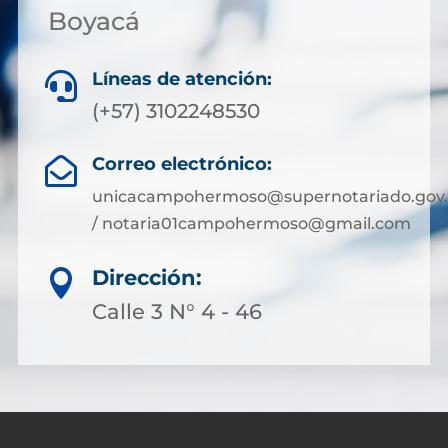
Boyacá
Líneas de atención:

(+57) 3102248530
Correo electrónico:

unicacampohermoso@supernotariado.gov.
/ notaria01campohermoso@gmail.com
Dirección:

Calle 3 N° 4 - 46