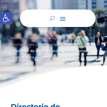
Abrir barra de herramientas
Home
Directorio de agremiaciones,
9
asociaciones y otros grupos de interés
9
Directorio de agremiaciones, asociaciones y
otros grupos de interés
Directorio de