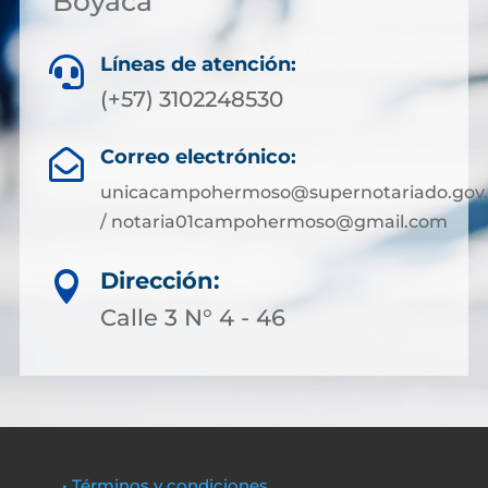
Boyacá
Líneas de atención:

(+57) 3102248530
Correo electrónico:

unicacampohermoso@supernotariado.gov.
/ notaria01campohermoso@gmail.com
Dirección:

Calle 3 N° 4 - 46
• Términos y condiciones