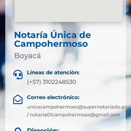
Notaría Única de
Campohermoso
Boyacá
Líneas de atención:

(+57) 3102248530
Correo electrónico:

unicacampohermoso@supernotariado.gov.
/ notaria01campohermoso@gmail.com
Dirección: