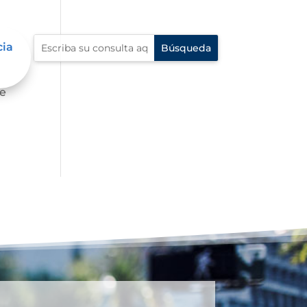
cia
fe