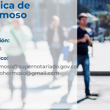
ica de
rmoso
ión:
0
ico:
moso@supernotariado.gov.co
mpohermoso@gmail.com