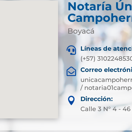
Notaría Ún
Campohe
Boyacá
Líneas de atenc

(+57) 310224853
Correo electrón

unicacampoher
/ notaria01ca
Dirección:

Calle 3 N° 4 - 46