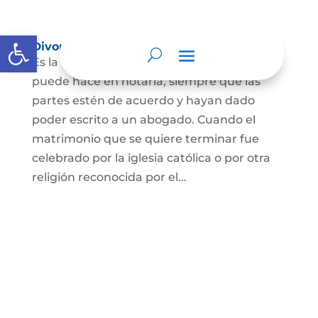
Abrir barra de herramientas
Divorcio
Es la terminación del Matrimonio Civil y se
puede hace en notaría, siempre que las
partes estén de acuerdo y hayan dado
poder escrito a un abogado. Cuando el
matrimonio que se quiere terminar fue
celebrado por la iglesia católica o por otra
religión reconocida por el...