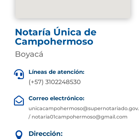
Notaría Única de
Campohermoso
Boyacá
Líneas de atención:

(+57) 3102248530
Correo electrónico:

unicacampohermoso@supernotariado.gov.
/ notaria01campohermoso@gmail.com
Dirección:
