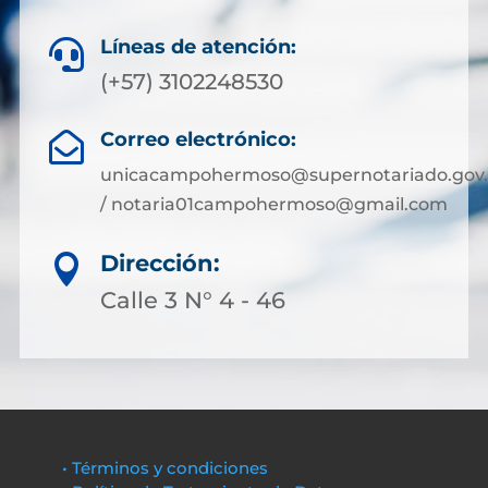
Líneas de atención:

(+57) 3102248530
Correo electrónico:

unicacampohermoso@supernotariado.gov.
/ notaria01campohermoso@gmail.com
Dirección:

Calle 3 N° 4 - 46
• Términos y condiciones