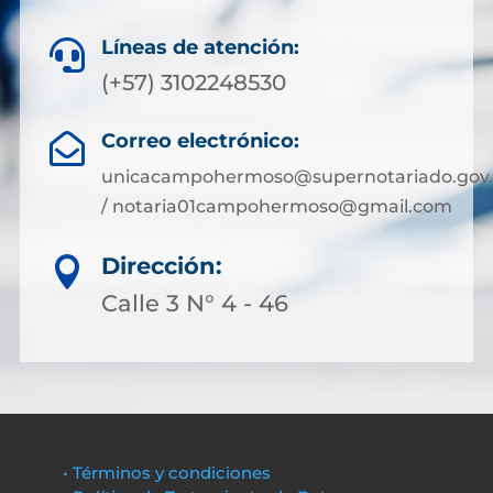
Líneas de atención:

(+57) 3102248530
Correo electrónico:

unicacampohermoso@supernotariado.gov.
/ notaria01campohermoso@gmail.com
Dirección:

Calle 3 N° 4 - 46
• Términos y condiciones