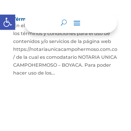
Abrir barra de herramientas
Términos y condiciones
En el presente documento se establecen
los términos y condiciones para el uso de
contenidos y/o servicios de la página web
https://notariaunicacampohermoso.com.co
/ de la cual es comodatario NOTARIA UNICA
CAMPOHERMOSO – BOYACA. Para poder
hacer uso de los...