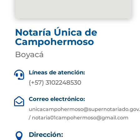
Notaría Única de
Campohermoso
Boyacá
Líneas de atención:

(+57) 3102248530
Correo electrónico:

unicacampohermoso@supernotariado.gov.
/ notaria01campohermoso@gmail.com
Dirección:
